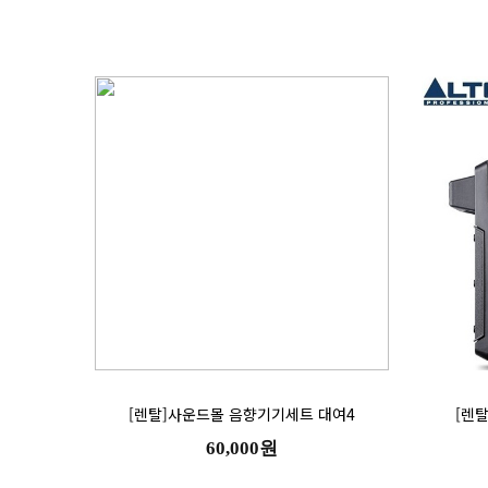
[렌탈]사운드몰 음향기기세트 대여4
[렌
60,000원