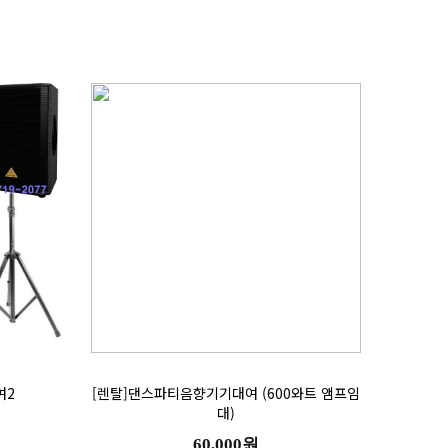
여2
대)
60,000원