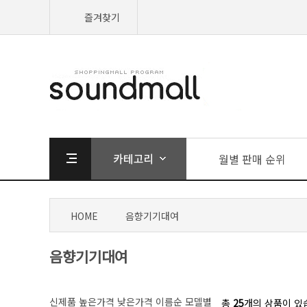
즐겨찾기
월별 판매 순위
HOME
음향기기대여
음향기기대여
신제품
높은가격
낮은가격
이름순
모델별
총
25
개의 상품이 있